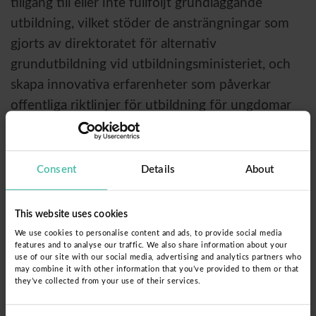
tillgång till eller inte fullföljt grundläggande
utbildning, vilket stöder de ansträngningar som
gjorts av direktoratet för alternativ
grundutbildning vid utbildningsministeriet, och
skapa innovativa erfarenheter som påverkar
offentliga riktlinjer för utbildning för ungdomar
och vuxna.
Implementeringen av Dispurses
utbildningsförslag av Fe y Alegrías lärare och
Consent
Details
About
facilitatorer genomförs i Cajamarca-regionen.
2023 arbetade vi med 150 studenter från CEBA
This website uses cookies
Fe y Alegría N°69 i provinsen Cutervo. År 2024
We use cookies to personalise content and ads, to provide social media
features and to analyse our traffic. We also share information about your
kommer vi att arbeta med eleverna i 15
use of our site with our social media, advertising and analytics partners who
läskunnighetscirklar på CEBA Fe y Alegría N°83
may combine it with other information that you’ve provided to them or that
they’ve collected from your use of their services.
Bambamarca, i provinsen Hualgayoc.