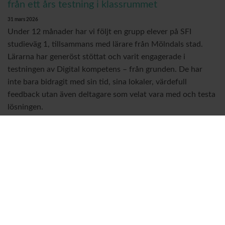
från ett års testning i klassrummet
31 mars 2026
Under 12 månader har vi följt en grupp elever på SFI
studieväg 1, tillsammans med lärare från Mölndals stad.
Lärarna har generöst stöttat och varit engagerade i
testningen av Digital kompetens – från grunden. De har
inte bara bidragit med sin tid, sina lokaler, värdefull
feedback utan även deltagare som velat vara med och testa
lösningen.