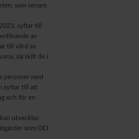
kten, som senare
23, syftar till
nomförande av
 till vård av
xna, särskilt de i
os personer med
yftar till att
g och för en
t kan utvecklas
 åtgärder som OEI