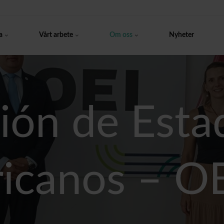
a
Vårt arbete
Om oss
Nyheter
ión de Esta
icanos – O