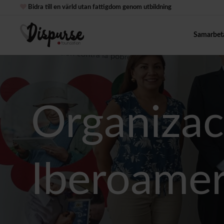
Bidra till en värld utan fattigdom genom utbildning
Samarbet
Organizac
Iberoamer