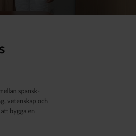
s
 mellan spansk-
ng, vetenskap och
 att bygga en