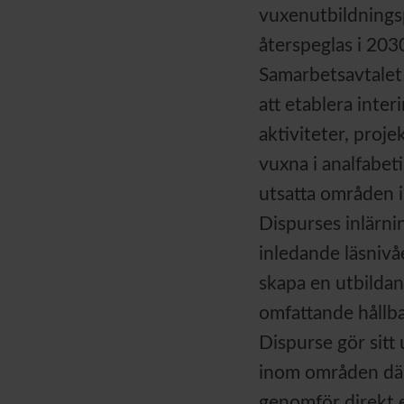
vuxenutbildnings
återspeglas i 203
Samarbetsavtalet 
att etablera int
aktiviteter, proj
vuxna i analfabet
utsatta områden i
Dispurses inlärn
inledande läsnivå
skapa en utbilda
omfattande hållba
Dispurse gör sitt 
inom områden där
genomför direkt e