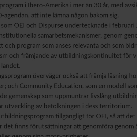
program i Ibero-Amerika i mer än 30 år, med avsi
0-agendan, att inte lämna någon bakom sig.
som OEI och Dispurse undertecknade i februari 20
erinstitutionella samarbetsmekanismer, genom ge
ekt och program som anses relevanta och som bidrar
ism och främjande av utbildningskontinuitet för vu
 landet.
ingsprogram överväger också att främja läsning h
er; och Community Education, som en modell som s
nde gemenskap som uppmuntrar livslång utbildnin
r utveckling av befolkningen i dess territorium.
utbildningsprogram tillgängligt för OEI, så att de
 det finns förutsättningar att genomföra genom
ller genom sina motsvarigheter.