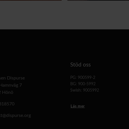
Stöd oss
lsen Dispurse
PG: 900599-2
BG: 900-5992
 Hamnväg 7
Swish: 9005992
2 Hönö
318570
Läs mer
t@dispurse.org