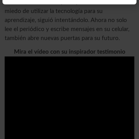
estudiar, ella decidió que sí podía. Cuando tuvo
miedo de utilizar la tecnología para su
aprendizaje, siguió intentándolo. Ahora no solo
lee el periódico y escribe mensajes en su celular,
también abre nuevas puertas para su futuro.
Mira el vídeo con su inspirador testimonio