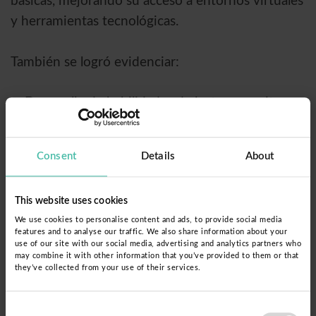
básicas, mejorando su acceso a entornos virtuales
y herramientas tecnológicas.
También se logró evidenciar:
Desarrollo de habilidades de lectura, escritura y
cálculo matemático.
Aplicación de conocimientos en economía
Consent
Details
About
familiar y transacciones básicas.
Fortalecimiento del aprendizaje autónomo y la
This website uses cookies
confianza en sus capacidades.
We use cookies to personalise content and ads, to provide social media
Mejoras en su desempeño laboral y productivo.
features and to analyse our traffic. We also share information about your
use of our site with our social media, advertising and analytics partners who
may combine it with other information that you’ve provided to them or that
Próximos Pasos
they’ve collected from your use of their services.
Consent
Para fortalecer y expandir el impacto del