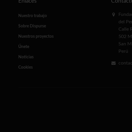
Enlaces
Contact
Fundac
Nuestro trabajo
del Pe
Sobre Dispurse
Calle 
502 M
Nuestros proyectos
San M
Únete
Perú
Noticias
conta
Cookies