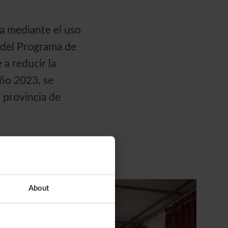
za mediante el uso
s del Programa de
 a reducir la
año 2023, se
a provincia de
About