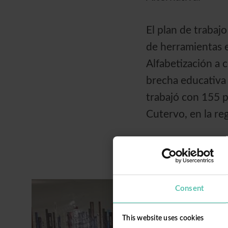
El plan de trabaj
de herramientas e
Alfabetización a 
brecha educativa 
trabajó con 155 p
Cutervo, en la re
Consent
This website uses cookies