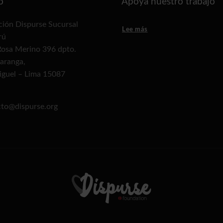
o
Apoya nuestro trabajo
ión Dispurse Sucursal
Lee más
rú
Rosa Merino 396 dpto.
aranga,
iguel – Lima 15087
cto@dispurse.org