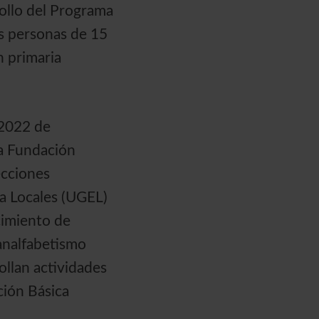
llo del Programa
as personas de 15
n primaria
-2022 de
la Fundación
ecciones
a Locales (UGEL)
cimiento de
analfabetismo
ollan actividades
ción Básica