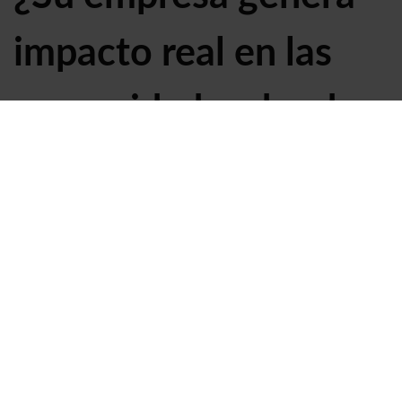
impacto real en las
comunidades donde
opera?
El 60% de las empresas con programas de RSE no
pueden demostrar impacto social medible. La
alfabetización de adultos es el cambio más
transformador — y más documentable.
Lee más